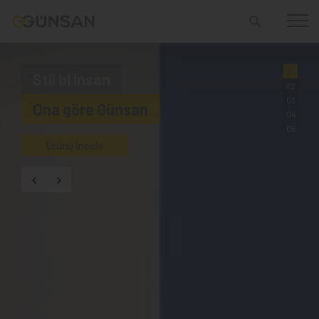
01
Stil bi insan
02
03
Ona göre Günsan
04
05
Ürünü İncele