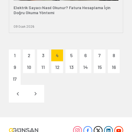
Elektrik Sayacı Nasıl Okunur? Fatura Hesaplama İçin
Doğru Okuma Yöntemi
09 Ocak 2026
1
2
3
4
5
6
7
8
9
10
11
12
13
14
15
16
17