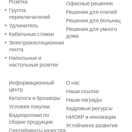
Розетка
Офисные решения
Группа
Решения для отелей
переключателей
Решения для больниц
Удлинитель
Решения для умного
Кабельные стяжки
дома
Электроизоляционная
лента
Напольные и
настольные розетки
Ваши предпочтения важны
Информационный
О нас
для нас!
центр
Наши ссылки
Каталоги и брошюры
Мы используем файлы cookie на нашем веб-сайте, чтобы
Наши награды
обеспечить вам максимальное удобство. Файлы cookie
Условия покупки
позволяют предлагать вам услуги в виде
Кадровые ресурсы
персонализированного контента, адаптированного к
Видеоролики по
вашим предпочтениям. Для получения подробной
НИОКР и инновации
информации ознакомьтесь с нашим
сборке продукции
Пояснительным текстом о файлах cookie.
Устойчивое развитие
Сертификаты качества