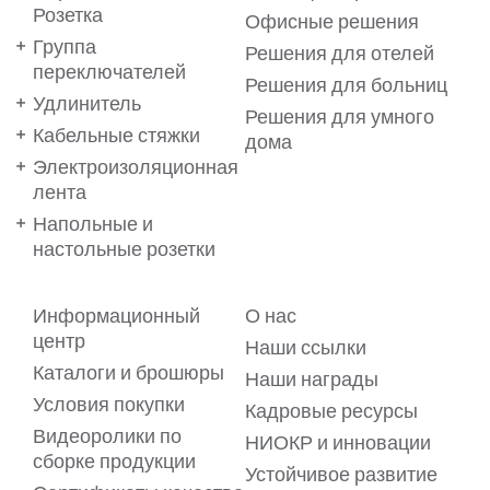
Розетка
Офисные решения
Группа
Решения для отелей
переключателей
Решения для больниц
Удлинитель
Решения для умного
Кабельные стяжки
дома
Электроизоляционная
лента
Напольные и
настольные розетки
Ваши предпочтения важны
Информационный
О нас
для нас!
центр
Наши ссылки
Каталоги и брошюры
Мы используем файлы cookie на нашем веб-сайте, чтобы
Наши награды
обеспечить вам максимальное удобство. Файлы cookie
Условия покупки
позволяют предлагать вам услуги в виде
Кадровые ресурсы
персонализированного контента, адаптированного к
Видеоролики по
вашим предпочтениям. Для получения подробной
НИОКР и инновации
информации ознакомьтесь с нашим
сборке продукции
Пояснительным текстом о файлах cookie.
Устойчивое развитие