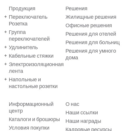
Продукция
Решения
Переключатель
Жилищные решения
Розетка
Офисные решения
Группа
Решения для отелей
переключателей
Решения для больниц
Удлинитель
Решения для умного
Кабельные стяжки
дома
Электроизоляционная
лента
Напольные и
настольные розетки
Ваши предпочтения важны
Информационный
О нас
для нас!
центр
Наши ссылки
Каталоги и брошюры
Мы используем файлы cookie на нашем веб-сайте, чтобы
Наши награды
обеспечить вам максимальное удобство. Файлы cookie
Условия покупки
позволяют предлагать вам услуги в виде
Кадровые ресурсы