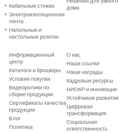
Решения для умного
Кабельные стяжки
дома
Электроизоляционная
лента
Напольные и
настольные розетки
Информационный
О нас
Ваши предпочтения важны
центр
Наши ссылки
для нас!
Каталоги и брошюры
Наши награды
Условия покупки
Кадровые ресурсы
Мы используем файлы cookie на нашем веб-сайте, чтобы
обеспечить вам максимальное удобство. Файлы cookie
Видеоролики по
НИОКР и инновации
позволяют предлагать вам услуги в виде
сборке продукции
персонализированного контента, адаптированного к
Устойчивое развитие
вашим предпочтениям. Для получения подробной
Сертификаты качества
информации ознакомьтесь с нашим
Цифровая
Пояснительным текстом о файлах cookie.
продукции
трансформация
Блог
Если, в рамках
Пояснительного текста о файлах cookie
, вы
Социальная
согласны на передачу вашей личной информации, такой
Политика
как ваш IP-адрес, данные о ваших посещениях, кликах и
ответственность
просмотрах, показывающих ваше поведение на