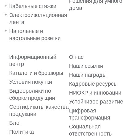
Решения для умного
Кабельные стяжки
дома
Электроизоляционная
лента
Напольные и
настольные розетки
Информационный
О нас
Ваши предпочтения важны
центр
Наши ссылки
для нас!
Каталоги и брошюры
Наши награды
Условия покупки
Кадровые ресурсы
Мы используем файлы cookie на нашем веб-сайте, чтобы
обеспечить вам максимальное удобство. Файлы cookie
Видеоролики по
НИОКР и инновации
позволяют предлагать вам услуги в виде
сборке продукции
персонализированного контента, адаптированного к
Устойчивое развитие
вашим предпочтениям. Для получения подробной
Сертификаты качества
информации ознакомьтесь с нашим
Цифровая
Пояснительным текстом о файлах cookie.
продукции
трансформация
Блог
Если, в рамках
Пояснительного текста о файлах cookie
, вы
Социальная
согласны на передачу вашей личной информации, такой
Политика
как ваш IP-адрес, данные о ваших посещениях, кликах и
ответственность
просмотрах, показывающих ваше поведение на