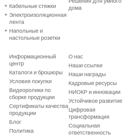
Решения для умного
Кабельные стяжки
дома
Электроизоляционная
лента
Напольные и
настольные розетки
Информационный
О нас
Ваши предпочтения важны
центр
Наши ссылки
для нас!
Каталоги и брошюры
Наши награды
Условия покупки
Кадровые ресурсы
Мы используем файлы cookie на нашем веб-сайте, чтобы
обеспечить вам максимальное удобство. Файлы cookie
Видеоролики по
НИОКР и инновации
позволяют предлагать вам услуги в виде
сборке продукции
персонализированного контента, адаптированного к
Устойчивое развитие
вашим предпочтениям. Для получения подробной
Сертификаты качества
информации ознакомьтесь с нашим
Цифровая
Пояснительным текстом о файлах cookie.
продукции
трансформация
Блог
Если, в рамках
Пояснительного текста о файлах cookie
, вы
Социальная
согласны на передачу вашей личной информации, такой
Политика
как ваш IP-адрес, данные о ваших посещениях, кликах и
ответственность
просмотрах, показывающих ваше поведение на