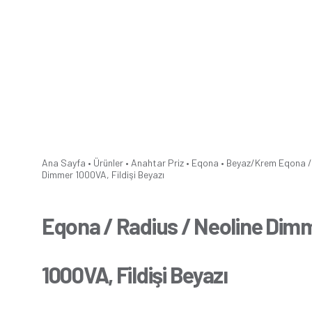
Ana Sayfa
•
Ürünler
•
Anahtar Priz
•
Eqona
•
Beyaz/Krem
Eqona /
Dimmer 1000VA, Fildişi Beyazı
Eqona / Radius / Neoline Dim
1000VA, Fildişi Beyazı