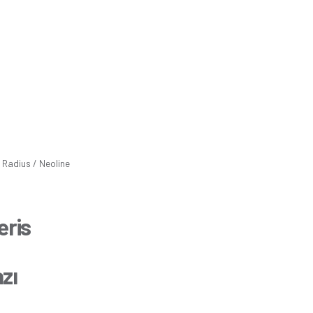
 Radius / Neoline
eris
azı