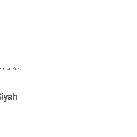
krofon Prizi,
Siyah