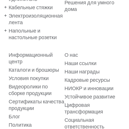
Решения для умного
Кабельные стяжки
дома
Электроизоляционная
лента
Напольные и
настольные розетки
Информационный
О нас
центр
Ваши предпочтения важны
Наши ссылки
для нас!
Каталоги и брошюры
Наши награды
Условия покупки
Кадровые ресурсы
Мы используем файлы cookie на нашем веб-сайте, чтобы
обеспечить вам максимальное удобство. Файлы cookie
Видеоролики по
НИОКР и инновации
позволяют предлагать вам услуги в виде
сборке продукции
персонализированного контента, адаптированного к
Устойчивое развитие
вашим предпочтениям. Для получения подробной
Сертификаты качества
информации ознакомьтесь с нашим
Цифровая
Пояснительным текстом о файлах cookie.
продукции
трансформация
Блог
Если, в рамках
Пояснительного текста о файлах cookie
, вы
Социальная
согласны на передачу вашей личной информации, такой
Политика
как ваш IP-адрес, данные о ваших посещениях, кликах и
ответственность