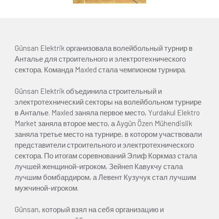
Günsan Elektrik организовала волейбольный турнир в
Анталье для строительного и электротехнического
сектора. Команда Maxled стала чемпионом турнира.
Günsan Elektrik объединила строительный и
электротехнический секторы на волейбольном турнире
в Анталье. Maxled заняла первое место, Yurdakul Elektro
Market заняла второе место, а Aygün Özen Mühendislik
заняла третье место на турнире, в котором участвовали
представители строительного и электротехнического
сектора. По итогам соревнований Элиф Коркмаз стала
лучшей женщиной-игроком, Зейнеп Кавукчу стала
лучшим бомбардиром, а Левент Кузучук стал лучшим
мужчиной-игроком.
Günsan, который взял на себя организацию и