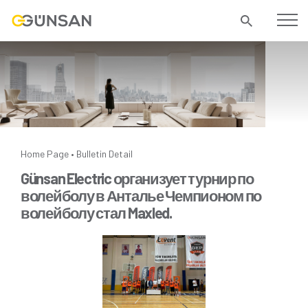
Home Page
Bulletin Detail
•
Günsan Electric организует турнир по
волейболу в Анталье Чемпионом по
волейболу стал Maxled.