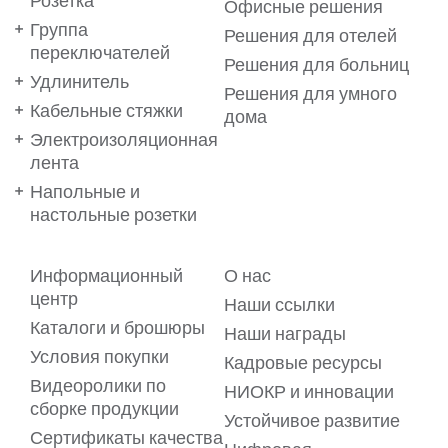
Розетка
Офисные решения
Группа
Решения для отелей
переключателей
Решения для больниц
Удлинитель
Решения для умного
Кабельные стяжки
дома
Электроизоляционная
лента
Напольные и
настольные розетки
Информационный
О нас
Ваши предпочтения важны
центр
Наши ссылки
для нас!
Каталоги и брошюры
Наши награды
Условия покупки
Кадровые ресурсы
Мы используем файлы cookie на нашем веб-сайте, чтобы
обеспечить вам максимальное удобство. Файлы cookie
Видеоролики по
НИОКР и инновации
позволяют предлагать вам услуги в виде
сборке продукции
персонализированного контента, адаптированного к
Устойчивое развитие
вашим предпочтениям. Для получения подробной
Сертификаты качества
информации ознакомьтесь с нашим