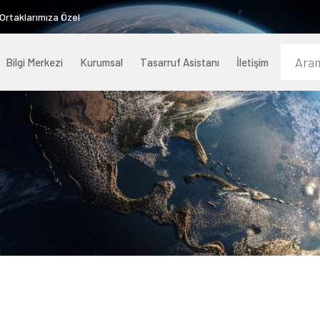
 Ortaklarımıza Özel
Bilgi Merkezi
Kurumsal
Tasarruf Asistanı
İletişim
Kampanyalar & Yarışmalar
Referanslarımız
Politi
Ödüll
Ürün Kalite Belgeleri
ARGE & İnovasyon
Kulla
Sürdür
Blog
Sosyal Sorumluluk
Medy
Müşteri Memnuniyeti