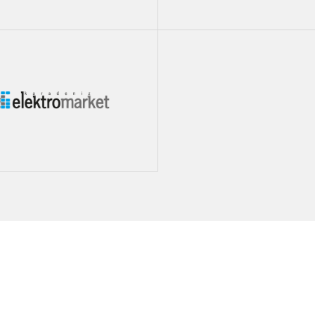
Fırat Elektrik
Şan Grup (KobiB2b)
Karadeniz Elektromarket