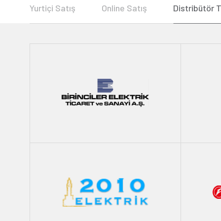
Yurtiçi Satış
Online Satış
Distribütör 
Birinciler Elektrik