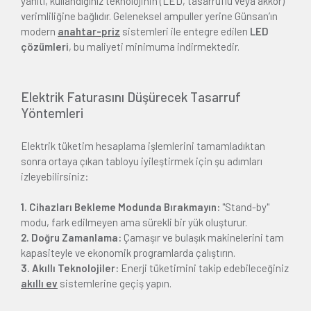
yanıtı, kullandığınız teknolojinin (LED, tasarruflu veya akkor)
verimliliğine bağlıdır. Geleneksel ampuller yerine Günsan’ın
modern
anahtar-priz
sistemleri ile entegre edilen
LED
çözümleri
, bu maliyeti minimuma indirmektedir.
Elektrik Faturasını Düşürecek Tasarruf
Yöntemleri
Elektrik tüketim hesaplama işlemlerini tamamladıktan
sonra ortaya çıkan tabloyu iyileştirmek için şu adımları
izleyebilirsiniz:
1. Cihazları Bekleme Modunda Bırakmayın:
"Stand-by"
modu, fark edilmeyen ama sürekli bir yük oluşturur.
2. Doğru Zamanlama:
Çamaşır ve bulaşık makinelerini tam
kapasiteyle ve ekonomik programlarda çalıştırın.
3. Akıllı Teknolojiler:
Enerji tüketimini takip edebileceğiniz
akıllı ev
sistemlerine geçiş yapın.