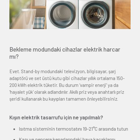
Bekleme modundaki cihazlar elektrik harcar
mı?
Evet. Stand-by modundaki televizyon, bilgisayar, şarj
adaptörü ve set üstü kutu gibi cihazlar yıllık ortalama 150-
200 kWh elektrik tüketir. Bu durum 'vampir enerji' ya da
'hayalet yük' olarak adlandırılır. Akıllı priz veya anahtarlı priz
şeridi kullanarak bu kayıpları tamamen önleyebilirsiniz.
Kışın elektrik tasarrufu için ne yapılmalı?
Isıtma sisteminin termostatını 19-21°C arasında tutun
Kapı ve pencere kenarlarındaki hava kaçaklarını