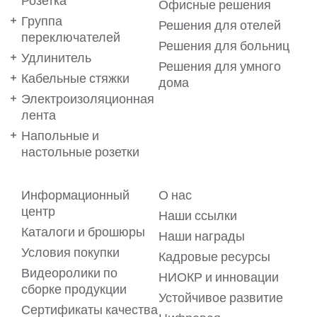
Розетка
Офисные решения
Группа
Решения для отелей
переключателей
Решения для больниц
Удлинитель
Решения для умного
Кабельные стяжки
дома
Электроизоляционная
лента
Напольные и
настольные розетки
Информационный
О нас
Ваши предпочтения важны
центр
Наши ссылки
для нас!
Каталоги и брошюры
Наши награды
Условия покупки
Кадровые ресурсы
Мы используем файлы cookie на нашем веб-сайте, чтобы
обеспечить вам максимальное удобство. Файлы cookie
Видеоролики по
НИОКР и инновации
позволяют предлагать вам услуги в виде
сборке продукции
персонализированного контента, адаптированного к
Устойчивое развитие
вашим предпочтениям. Для получения подробной
Сертификаты качества
информации ознакомьтесь с нашим