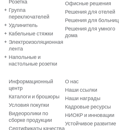
Розетка
Офисные решения
Группа
Решения для отелей
переключателей
Решения для больниц
Удлинитель
Решения для умного
Кабельные стяжки
дома
Электроизоляционная
лента
Напольные и
настольные розетки
Ваши предпочтения важны
Информационный
О нас
для нас!
центр
Наши ссылки
Каталоги и брошюры
Мы используем файлы cookie на нашем веб-сайте, чтобы
Наши награды
обеспечить вам максимальное удобство. Файлы cookie
Условия покупки
позволяют предлагать вам услуги в виде
Кадровые ресурсы
персонализированного контента, адаптированного к
Видеоролики по
вашим предпочтениям. Для получения подробной
НИОКР и инновации
информации ознакомьтесь с нашим
сборке продукции
Пояснительным текстом о файлах cookie.
Устойчивое развитие
Сертификаты качества