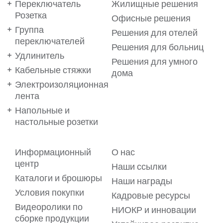
Переключатель
Жилищные решения
Розетка
Офисные решения
Группа
Решения для отелей
переключателей
Решения для больниц
Удлинитель
Решения для умного
Кабельные стяжки
дома
Электроизоляционная
лента
Напольные и
настольные розетки
Ваши предпочтения важны
Информационный
О нас
для нас!
центр
Наши ссылки
Каталоги и брошюры
Мы используем файлы cookie на нашем веб-сайте, чтобы
Наши награды
обеспечить вам максимальное удобство. Файлы cookie
Условия покупки
позволяют предлагать вам услуги в виде
Кадровые ресурсы
персонализированного контента, адаптированного к
Видеоролики по
вашим предпочтениям. Для получения подробной
НИОКР и инновации
информации ознакомьтесь с нашим
сборке продукции
Пояснительным текстом о файлах cookie.