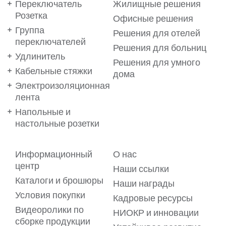
Переключатель
Жилищные решения
Розетка
Офисные решения
Группа
Решения для отелей
переключателей
Решения для больниц
Удлинитель
Решения для умного
Кабельные стяжки
дома
Электроизоляционная
лента
Напольные и
настольные розетки
Ваши предпочтения важны
Информационный
О нас
для нас!
центр
Наши ссылки
Каталоги и брошюры
Мы используем файлы cookie на нашем веб-сайте, чтобы
Наши награды
обеспечить вам максимальное удобство. Файлы cookie
Условия покупки
позволяют предлагать вам услуги в виде
Кадровые ресурсы
персонализированного контента, адаптированного к
Видеоролики по
вашим предпочтениям. Для получения подробной
НИОКР и инновации
информации ознакомьтесь с нашим
сборке продукции
Пояснительным текстом о файлах cookie.