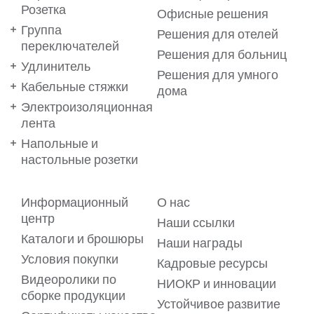
Розетка
Офисные решения
Группа
Решения для отелей
переключателей
Решения для больниц
Удлинитель
Решения для умного
Кабельные стяжки
дома
Электроизоляционная
лента
Напольные и
настольные розетки
Ваши предпочтения важны
Информационный
О нас
для нас!
центр
Наши ссылки
Каталоги и брошюры
Мы используем файлы cookie на нашем веб-сайте, чтобы
Наши награды
обеспечить вам максимальное удобство. Файлы cookie
Условия покупки
позволяют предлагать вам услуги в виде
Кадровые ресурсы
персонализированного контента, адаптированного к
Видеоролики по
вашим предпочтениям. Для получения подробной
НИОКР и инновации
информации ознакомьтесь с нашим
сборке продукции
Пояснительным текстом о файлах cookie.
Устойчивое развитие