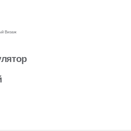
ый
Визаж
улятор
й