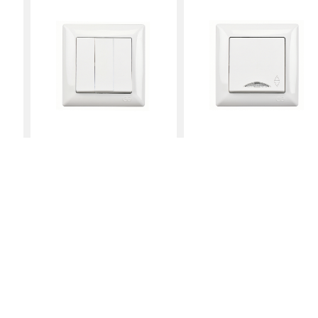
дение на платформе, для обработки с помощью файлов cookie тарге
tion, Google Inc., Meta Inc. и Hotjar Inc., которые находятся за гран
вои предпочтения в отношении своих личных данных, которые могут
ции и отслеживания, кроме обязательных файлов cookie, и которые м
Отклонить
Разрешить все
Переключатель
Подсвечиваемый
Переключатель