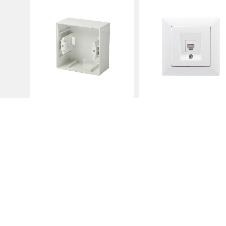
кликах и просмотрах, показывающих ваше пове
поставщикам услуг файлов cookie Linkedin Corpora
«Разрешить все». Вы всегда можете изменить с
файлов cookie и других технологий идентифика
поставщиков, на вкладке «Настройки».
Предпочтения
Дело
Коммуникация