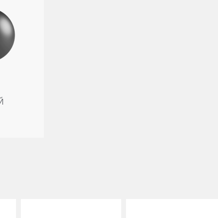
Й
 важны для нас!
е, чтобы обеспечить вам максимальное удобство. Файлы cookie поз
ного к вашим предпочтениям. Для получения подробной информации
 cookie
, вы согласны на передачу вашей личной информации, такой 