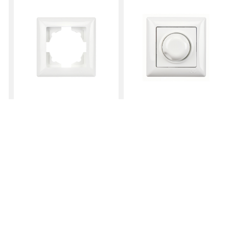
тинга, рекламы и социальных сетей
ицей, вы можете дать свое согласие, нажав кнопку
 обрабатываться в рамках использования
огут передаваться за границу через
Рама
Регулятор
Яркости