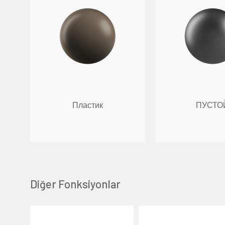
Пластик
ПУСТО
Ваши предпочтения
Diğer Fonksiyonlar
Мы используем файлы cookie на нашем веб-сайт
персонализированного контента, адаптирован
Пояснительным текстом о файлах cookie.
Если, в рамках
Пояснительного текста о файлах