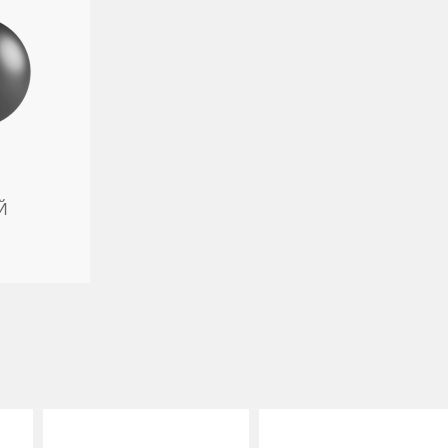
Й
 важны для нас!
е, чтобы обеспечить вам максимальное удобство. Файлы cookie поз
ного к вашим предпочтениям. Для получения подробной информации
 cookie
, вы согласны на передачу вашей личной информации, такой 