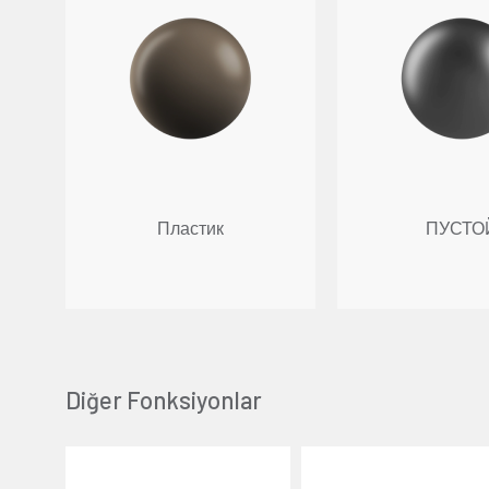
Пластик
ПУСТО
Ваши предпочтения
Diğer Fonksiyonlar
Мы используем файлы cookie на нашем веб-сайт
персонализированного контента, адаптирован
Пояснительным текстом о файлах cookie.
Если, в рамках
Пояснительного текста о файлах