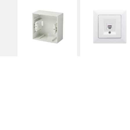
кликах и просмотрах, показывающих ваше пове
поставщикам услуг файлов cookie Linkedin Corpora
«Разрешить все». Вы всегда можете изменить с
файлов cookie и других технологий идентифика
поставщиков, на вкладке «Настройки».
Предпочтения
Дело
Коммуникация