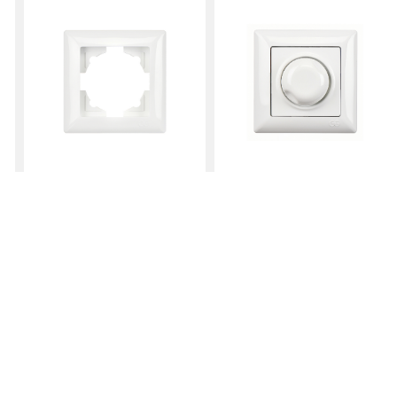
тинга, рекламы и социальных сетей
ицей, вы можете дать свое согласие, нажав кнопку
 обрабатываться в рамках использования
огут передаваться за границу через
Рама
Регулятор
Яркости