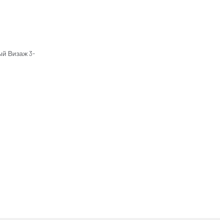
ый
Визаж 3-