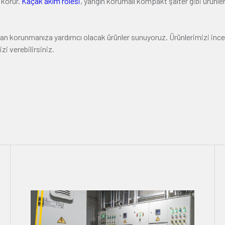
 korur.
Kaçak akım rölesi
, yangın korumalı kompakt şalter gibi ürünl
ndan korunmanıza yardımcı olacak ürünler sunuyoruz. Ürünlerimizi inc
zi verebilirsiniz.