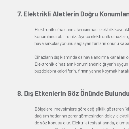
7. Elektrikli Aletlerin Doğru Konumla
Elektronik cihazların aşırı ısınması elektrik kayn
konumlandırabilirsiniz. Ayrıca elektronik cihazlar 
hava sirkülasyonunu sağlayan fanların önünü kap
Cihazların dış kısmında da havalandırma kanalları ol
Elektronik cihazların konumlandırıldığı yerin uygun
buzdolabını kaloriferin, fırının yanına koymak hata
8. Dış Etkenlerin Göz Önünde Bulund
Bölgelere, mevsimlere göre değişiklik gösteren iklim
dağıtım hatlarının zarar görmesinden dolayı elektrik 
de söz konusu olur. Elektrik tesisatlarında, olumsu