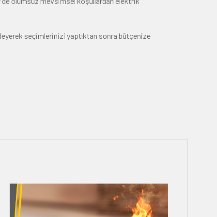
er de olumsuz mevsimsel koşullardan elektrik
eleyerek seçimlerinizi yaptıktan sonra bütçenize