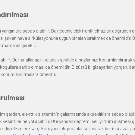
ndırılması
aklı yangınlara sebep olabilir. Bu nedenle elektronik cihazları doğrud
çalışırken hava sirkülasyonuna uygun bir alan bırakmak da önemlidir. Ö
atmamanız gerekir.
abilir. Bu kanallar açık kalacak şekilde cihazlarınızı konumlandırarak 
 koşullara sahip olması da önemlidir. Dizüstü bilgisayarları yorgan, ba
lı konumlandırmalara örnektir.
urulması
 şartları, elektrik sisteminin çalışmasında aksaklıklara sebep olabilir
kesintilerine yol açabilir. Öte yandan deprem, sel, yıldırım düşmesi gibi
z dış etkenlere karşı koruyucu ekipmanlar kullanarak bu riski azaltabil