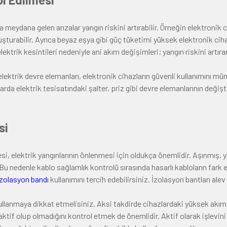
 meydana gelen arızalar yangın riskini artırabilir. Örneğin elektronik c
tutuşturabilir. Ayrıca beyaz eşya gibi güç tüketimi yüksek elektronik c
ektrik kesintileri nedeniyle ani akım değişimleri; yangın riskini artıran
elektrik devre elemanları, elektronik cihazların güvenli kullanımını m
da elektrik tesisatındaki şalter, priz gibi devre elemanlarının değişti
si
esi, elektrik yangınlarının önlenmesi için oldukça önemlidir. Aşınmış,
u nedenle kablo sağlamlık kontrolü sırasında hasarlı kabloların fark e
izolasyon bandı
kullanımını tercih edebilirsiniz. İzolasyon bantları alev g
kullanmaya dikkat etmelisiniz. Aksi takdirde cihazlardaki yüksek akım
ktif olup olmadığını kontrol etmek de önemlidir. Aktif olarak işlevin