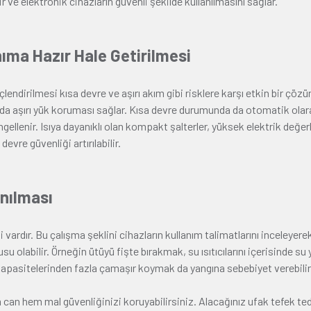
r ve elektronik cihazların güvenli şekilde kullanılmasını sağlar.
nıma Hazır Hale Getirilmesi
üçlendirilmesi kısa devre ve aşırı akım gibi risklere karşı etkin bir ç
da aşırı yük koruması sağlar. Kısa devre durumunda da otomatik olara
llenir. Isıya dayanıklı olan kompakt şalterler, yüksek elektrik değerle
evre güvenliği artırılabilir.
anılması
 vardır. Bu çalışma şeklini cihazların kullanım talimatlarını inceleyere
 olabilir. Örneğin ütüyü fişte bırakmak, su ısıtıcılarını içerisinde su 
kapasitelerinden fazla çamaşır koymak da yangına sebebiyet verebilir
 can hem mal güvenliğinizi koruyabilirsiniz. Alacağınız ufak tefek te