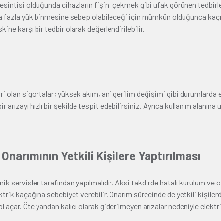
sintisi olduğunda cihazların fişini çekmek gibi ufak görünen tedbirler 
ttına fazla yük binmesine sebep olabileceği için mümkün olduğunca kaçı
ine karşı bir tedbir olarak değerlendirilebilir.
i olan sigortalar; yüksek akım, ani gerilim değişimi gibi durumlarda el
r arızayı hızlı bir şekilde tespit edebilirsiniz. Ayrıca kullanım alanına 
 Onarımının Yetkili Kişilere Yaptırılması
nik servisler tarafından yapılmalıdır. Aksi takdirde hatalı kurulum ve o
ktrik kaçağına sebebiyet verebilir. Onarım sürecinde de yetkili kişiler
açar. Öte yandan kalıcı olarak giderilmeyen arızalar nedeniyle elektrik