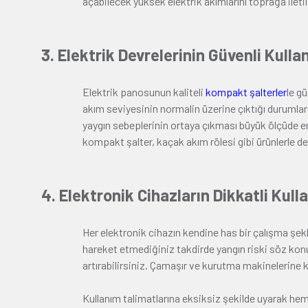
açabilecek yüksek elektrik akımlarını toprağa iletili
3. Elektrik Devrelerinin Güvenli Kulla
Elektrik panosunun kaliteli
kompakt şalterler
le g
akım seviyesinin normalin üzerine çıktığı durumlar
yaygın sebeplerinin ortaya çıkması büyük ölçüde enge
kompakt şalter, kaçak akım rölesi gibi ürünlerle de d
4. Elektronik Cihazların Dikkatli Kull
Her elektronik cihazın kendine has bir çalışma şekli
hareket etmediğiniz takdirde yangın riski söz konusu
artırabilirsiniz. Çamaşır ve kurutma makinelerine 
Kullanım talimatlarına eksiksiz şekilde uyarak hem