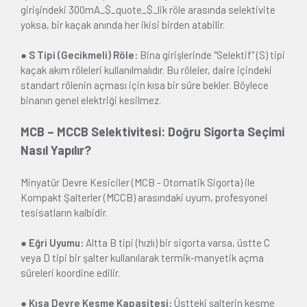
girişindeki 300mA_$_quote_$_lik röle arasında selektivite
yoksa, bir kaçak anında her ikisi birden atabilir.
● S Tipi (Gecikmeli) Röle:
Bina girişlerinde "Selektif" (S) tipi
kaçak akım röleleri kullanılmalıdır. Bu röleler, daire içindeki
standart rölenin açması için kısa bir süre bekler. Böylece
binanın genel elektriği kesilmez.
MCB – MCCB Selektivitesi: Doğru Sigorta Seçimi
Nasıl Yapılır?
Minyatür Devre Kesiciler (MCB - Otomatik Sigorta) ile
Kompakt Şalterler (MCCB) arasındaki uyum, profesyonel
tesisatların kalbidir.
● Eğri Uyumu:
Altta B tipi (hızlı) bir sigorta varsa, üstte C
veya D tipi bir şalter kullanılarak termik-manyetik açma
süreleri koordine edilir.
● Kısa Devre Kesme Kapasitesi:
Üstteki şalterin kesme