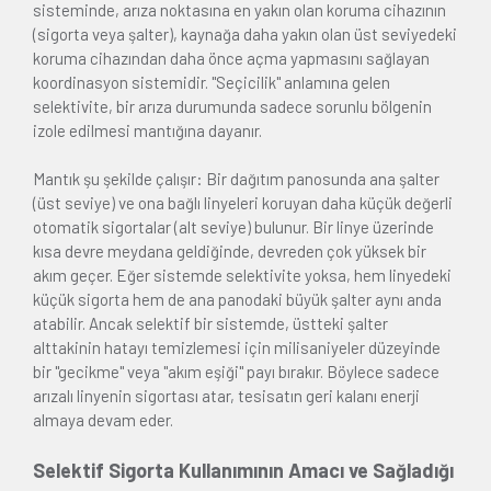
sisteminde, arıza noktasına en yakın olan koruma cihazının
(sigorta veya şalter), kaynağa daha yakın olan üst seviyedeki
koruma cihazından daha önce açma yapmasını sağlayan
koordinasyon sistemidir. "Seçicilik" anlamına gelen
selektivite, bir arıza durumunda sadece sorunlu bölgenin
izole edilmesi mantığına dayanır.
Mantık şu şekilde çalışır: Bir dağıtım panosunda ana şalter
(üst seviye) ve ona bağlı linyeleri koruyan daha küçük değerli
otomatik sigortalar (alt seviye) bulunur. Bir linye üzerinde
kısa devre meydana geldiğinde, devreden çok yüksek bir
akım geçer. Eğer sistemde selektivite yoksa, hem linyedeki
küçük sigorta hem de ana panodaki büyük şalter aynı anda
atabilir. Ancak selektif bir sistemde, üstteki şalter
alttakinin hatayı temizlemesi için milisaniyeler düzeyinde
bir "gecikme" veya "akım eşiği" payı bırakır. Böylece sadece
arızalı linyenin sigortası atar, tesisatın geri kalanı enerji
almaya devam eder.
Selektif Sigorta Kullanımının Amacı ve Sağladığı