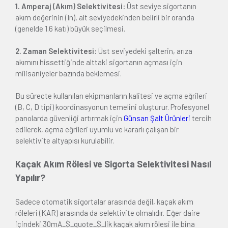
1. Amperaj (Akım) Selektivitesi:
Üst seviye sigortanın
akım değerinin (In), alt seviyedekinden belirli bir oranda
(genelde 1.6 katı) büyük seçilmesi.
2. Zaman Selektivitesi:
Üst seviyedeki şalterin, arıza
akımını hissettiğinde alttaki sigortanın açması için
milisaniyeler bazında beklemesi.
Bu süreçte kullanılan ekipmanların kalitesi ve açma eğrileri
(B, C, D tipi) koordinasyonun temelini oluşturur. Profesyonel
panolarda güvenliği artırmak için
Günsan Şalt Ürünleri
tercih
edilerek, açma eğrileri uyumlu ve kararlı çalışan bir
selektivite altyapısı kurulabilir.
Kaçak Akım Rölesi ve Sigorta Selektivitesi Nasıl
Yapılır?
Sadece otomatik sigortalar arasında değil, kaçak akım
röleleri (KAR) arasında da selektivite olmalıdır. Eğer daire
içindeki 30mA_$_quote_$_lik kaçak akım rölesi ile bina