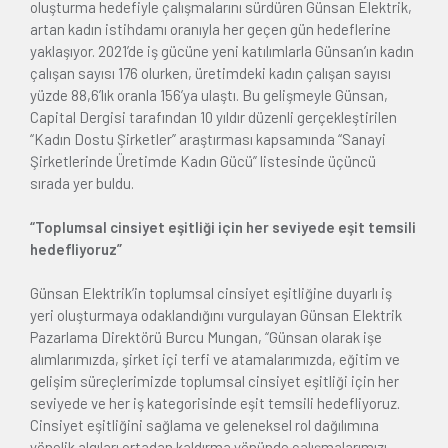
oluşturma hedefiyle çalışmalarını sürdüren Günsan Elektrik,
artan kadın istihdamı oranıyla her geçen gün hedeflerine
yaklaşıyor. 2021’de iş gücüne yeni katılımlarla Günsan’ın kadın
çalışan sayısı 176 olurken, üretimdeki kadın çalışan sayısı
yüzde 88,6’lık oranla 156’ya ulaştı. Bu gelişmeyle Günsan,
Capital Dergisi tarafından 10 yıldır düzenli gerçekleştirilen
“Kadın Dostu Şirketler” araştırması kapsamında “Sanayi
Şirketlerinde Üretimde Kadın Gücü” listesinde üçüncü
sırada yer buldu.
“Toplumsal cinsiyet eşitliği için her seviyede eşit temsili
hedefliyoruz”
Günsan Elektrik’in toplumsal cinsiyet eşitliğine duyarlı iş
yeri oluşturmaya odaklandığını vurgulayan Günsan Elektrik
Pazarlama Direktörü Burcu Mungan, “Günsan olarak işe
alımlarımızda, şirket içi terfi ve atamalarımızda, eğitim ve
gelişim süreçlerimizde toplumsal cinsiyet eşitliği için her
seviyede ve her iş kategorisinde eşit temsili hedefliyoruz.
Cinsiyet eşitliğini sağlama ve geleneksel rol dağılımına
yönelik algıları ortadan kaldırma yönünde çalışmalarımızı