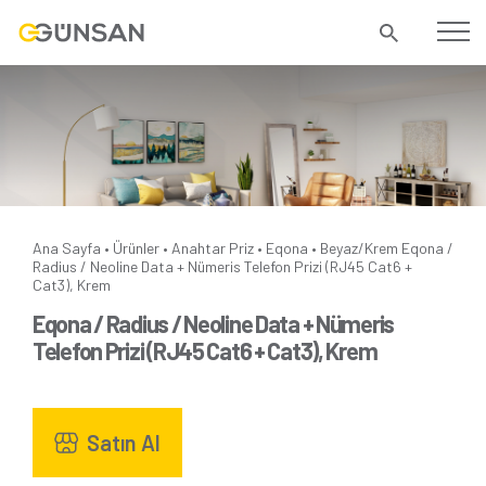
Ana Sayfa
Ürünler
Anahtar Priz
Eqona
Beyaz/Krem
Eqona /
•
•
•
•
Radius / Neoline Data + Nümeris Telefon Prizi (RJ45 Cat6 +
Cat3), Krem
Eqona / Radius / Neoline Data + Nümeris
Telefon Prizi (RJ45 Cat6 + Cat3), Krem
Satın Al