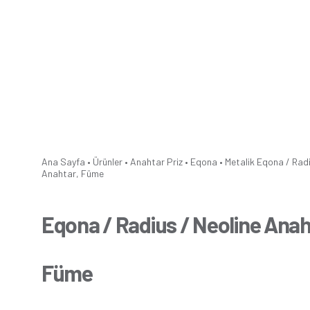
Ana Sayfa
•
Ürünler
•
Anahtar Priz
•
Eqona
•
Metalik
Eqona / Radi
Anahtar, Füme
Eqona / Radius / Neoline Anah
Füme