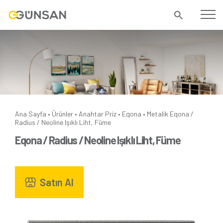
Ana Sayfa
Ürünler
Anahtar Priz
Eqona
Metalik
Eqona /
•
•
•
•
Radius / Neoline Işıklı Liht, Füme
Eqona / Radius / Neoline Işıklı Liht, Füme
Satın Al