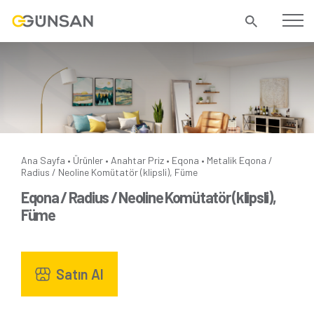
Ana Sayfa
Ürünler
Anahtar Priz
Eqona
Metalik
Eqona /
•
•
•
•
Radius / Neoline Komütatör (klipsli), Füme
Eqona / Radius / Neoline Komütatör (klipsli),
Füme
Satın Al