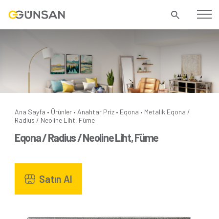
Ana Sayfa
Ürünler
Anahtar Priz
Eqona
Metalik
Eqona /
•
•
•
•
Radius / Neoline Liht, Füme
Eqona / Radius / Neoline Liht, Füme
Satın Al