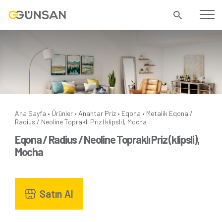
Ana Sayfa
Ürünler
Anahtar Priz
Eqona
Metalik
Eqona /
•
•
•
•
Radius / Neoline Topraklı Priz (klipsli), Mocha
Eqona / Radius / Neoline Topraklı Priz (klipsli),
Mocha
Satın Al