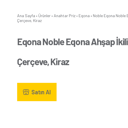
Ana Sayfa
•
Ürünler
•
Anahtar Priz
•
Eqona
•
Noble
Eqona Noble E
Çerçeve, Kiraz
Eqona Noble Eqona Ahşap İkili
Çerçeve, Kiraz
Satın Al