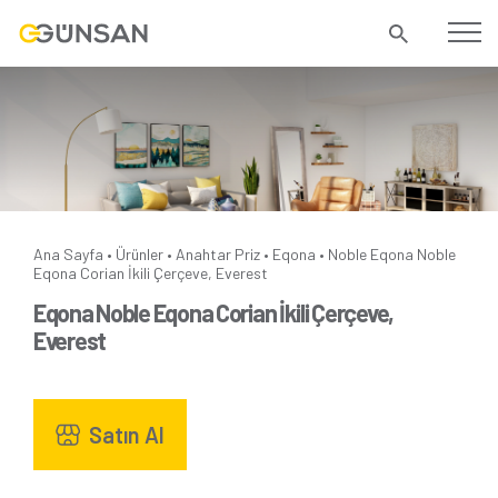
Ana Sayfa
Ürünler
Anahtar Priz
Eqona
Noble
Eqona Noble
•
•
•
•
Eqona Corian İkili Çerçeve, Everest
Eqona Noble Eqona Corian İkili Çerçeve,
Everest
Satın Al